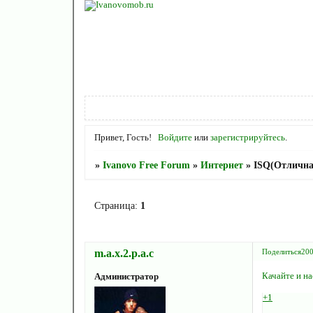
Привет, Гость!
Войдите
или
зарегистрируйтесь
.
»
Ivanovo Free Forum
»
Интернет
»
ISQ(Отлична
Страница:
1
m.a.x.2.p.a.c
Поделиться
200
Качайте и н
Администратор
+1