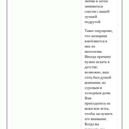
любви и затем
заниматься
сексом с вашей
лучшей
подругой.
Такое ощущение,
что женщины
влюбляются в
них из
мазохизма.
Иногда причину
нужно искать в
детстве:
возможно, ваш
отец был душой
компании, но
суровым и
холодным дома.
Вам
приходилось из
кожи вон лезть,
чтобы заслужить
его внимание.
Когда вы