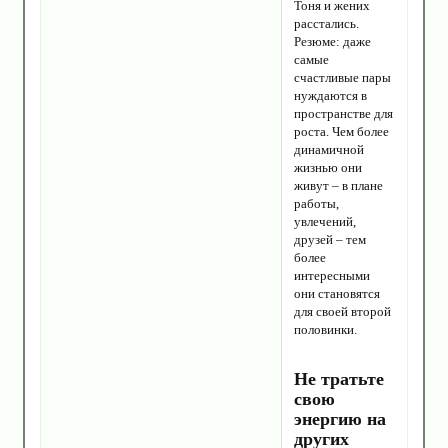
Тоня и жених
расстались.
Резюме: даже
самые
счастливые пары
нуждаются в
пространстве для
роста. Чем более
динамичной
жизнью они
живут – в плане
работы,
увлечений,
друзей – тем
более
интересными
они становятся
для своей второй
половинки.
Не тратьте
свою
энергию на
других