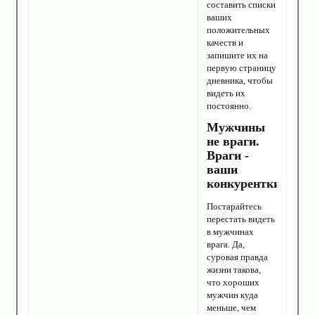
составить списки
ваших
положительных
качеств и
запишите их на
первую страницу
дневника, чтобы
видеть их
постоянно.
Мужчины
не враги.
Враги -
ваши
конкурентки
Постарайтесь
перестать видеть
в мужчинах
врага. Да,
суровая правда
жизни такова,
что хороших
мужчин куда
меньше, чем