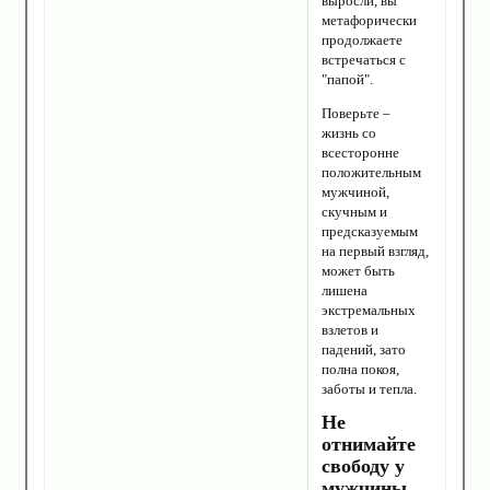
выросли, вы
метафорически
продолжаете
встречаться с
"папой".
Поверьте –
жизнь со
всесторонне
положительным
мужчиной,
скучным и
предсказуемым
на первый взгляд,
может быть
лишена
экстремальных
взлетов и
падений, зато
полна покоя,
заботы и тепла.
Не
отнимайте
свободу у
мужчины