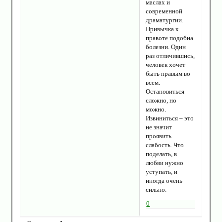
маслах и
современной
драматургии.
Привычка к
правоте подобна
болезни. Один
раз отличившись,
человек хочет
быть правым во
всем.
Остановиться
сложно, но
можно.
Извиниться – это
не значит
проявить
слабость. Что
поделать, в
любви нужно
уступать, и
иногда очень
сильно.
0