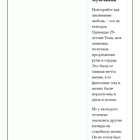
Повторяйте как
заклинание:
любовь – это не
поводок.
Однажды 29-
летняя Тоня, моя
знакомая,
получила
предложение
руки и сердца.
Это была ее
главная мечта
жизни, в ее
фантазиях она и
жених были
неразлучны и
днем и ночью.
Но у молодого
человека
оказались другие
взгляды на
семейную жизнь.
Он не готов был