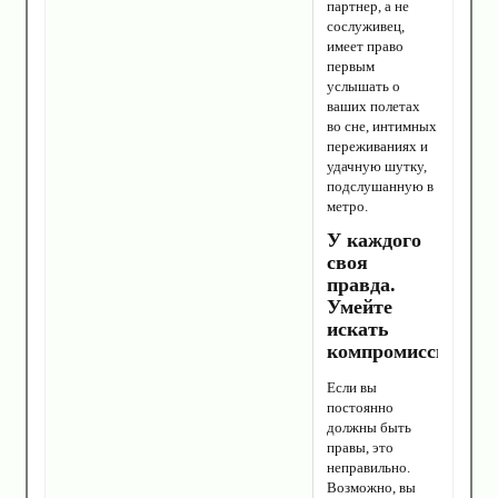
партнер, а не
сослуживец,
имеет право
первым
услышать о
ваших полетах
во сне, интимных
переживаниях и
удачную шутку,
подслушанную в
метро.
У каждого
своя
правда.
Умейте
искать
компромиссы
Если вы
постоянно
должны быть
правы, это
неправильно.
Возможно, вы