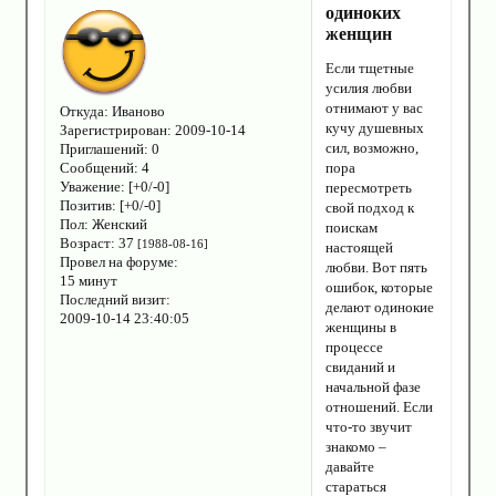
одиноких
женщин
Если тщетные
усилия любви
отнимают у вас
Откуда:
Иваново
кучу душевных
Зарегистрирован
: 2009-10-14
сил, возможно,
Приглашений:
0
Сообщений:
4
пора
Уважение:
[+0/-0]
пересмотреть
Позитив:
[+0/-0]
свой подход к
Пол:
Женский
поискам
Возраст:
37
[1988-08-16]
настоящей
Провел на форуме:
любви. Вот пять
15 минут
ошибок, которые
Последний визит:
делают одинокие
2009-10-14 23:40:05
женщины в
процессе
свиданий и
начальной фазе
отношений. Если
что-то звучит
знакомо –
давайте
стараться