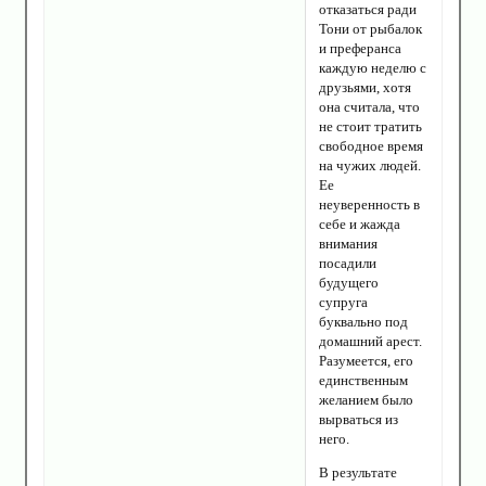
отказаться ради
Тони от рыбалок
и преферанса
каждую неделю с
друзьями, хотя
она считала, что
не стоит тратить
свободное время
на чужих людей.
Ее
неуверенность в
себе и жажда
внимания
посадили
будущего
супруга
буквально под
домашний арест.
Разумеется, его
единственным
желанием было
вырваться из
него.
В результате