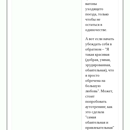
вагоны
уходящего
поезда, только
чтобы не
остаться в
одиночестве.
А вот если начать
убеждать себя в
обратном – "Я
такая красивая
(добрая, умная,
эрудированная,
обаятельная), что
я просто
обречена на
большую
любовь". Может,
стоит
попробовать
аутотренинг, как
это сделала
"самая
обаятельная и
привлекательная"