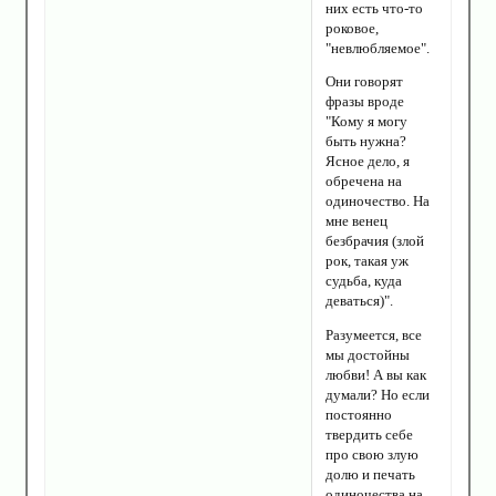
них есть что-то
роковое,
"невлюбляемое".
Они говорят
фразы вроде
"Кому я могу
быть нужна?
Ясное дело, я
обречена на
одиночество. На
мне венец
безбрачия (злой
рок, такая уж
судьба, куда
деваться)".
Разумеется, все
мы достойны
любви! А вы как
думали? Но если
постоянно
твердить себе
про свою злую
долю и печать
одиночества на