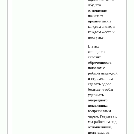
лбу, это
отношение
начинает
проявляться в
каждом слове, в
каждом жесте и
поступке.
В этих
женщинах
сквозит
обреченность
пополам с
робкой надеждой
и стремлением
сделать вдвое
больше, чтобы
удержать
очередного
поклонника
вопреки злым
чарам. Результат:
мы работаем над
отношениями,
цепляемся за