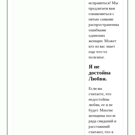
исправиться! Мы
предлагаем вам
ознакомиться с
пятью самыми
распространенными
ошибками
одиноких
женщин. Может
кто из вас знает
еще что-то
полезное.
Я не
достойна
Любви.
Если вы
считаете, что
недостойны
любви, ее и не
будет. Многие
женщины после
ряда свиданий и
расставаний
считают, что в