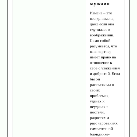
мужчин
Измена – это
всегда измена,
даже если она
случилась в
воображении.
Само собой
разумеется, что
ваш партнер
имеет право на
отношение к
себе с уважением
и добротой. Если
бы он
рассказывал о
своих
проблемах,
удачах и
неудачах в
постели,
радостях и
разочарованиях
симпатичной
блондинке-