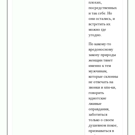
плохих,
посредственных
и так себе. Но
они остались, и
встретить их
можно где
угодно.
По какому-то
вредоносному
закону природы
женщин тянет
именно к тем
мужчинам,
которые склонны
не отвечать на
звонки и sms-ки,
говорить
идиотские
лживые
оправдания,
заботиться
только о своем
душевном покое,
признаваться в