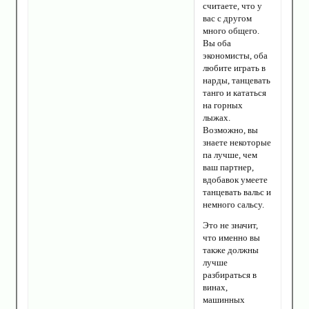
считаете, что у
вас с другом
много общего.
Вы оба
экономисты, оба
любите играть в
нарды, танцевать
танго и кататься
на горных
лыжах.
Возможно, вы
знаете некоторые
па лучше, чем
ваш партнер,
вдобавок умеете
танцевать вальс и
немного сальсу.
Это не значит,
что именно вы
также должны
лучше
разбираться в
винах,
машинных