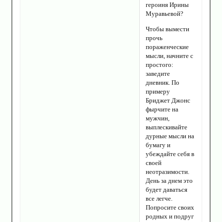
героиня Ирины
Муравьевой?
Чтобы вымести
прочь
пораженческие
мысли, начните с
простого:
заведите
дневник. По
примеру
Бриджет Джонс
фырчите на
мужчин,
выплескивайте
дурные мысли на
бумагу и
убеждайте себя в
своей
неотразимости.
День за днем это
будет даваться
все легче.
Попросите своих
родных и подруг