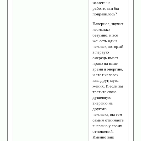
коллеге на
работе, вам бы
понравилось?
Наверное, звучит
несколько
безумно, и все
же: есть один
человек, который
в первую
очередь имеет
право на ваше
время и энергию,
и этот человек –
ваш друг, муж,
жених. И если вы
тратите свою
душевную
энергию на
другого
человека, вы тем
самым отнимаете
энергию у своих
отношений.
Именно ваш